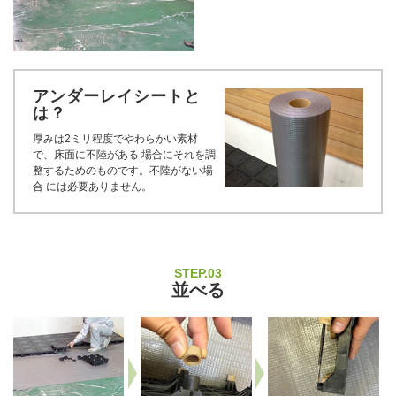
アンダーレイシートと
は？
厚みは2ミリ程度でやわらかい素材
で、床面に不陸がある 場合にそれを調
整するためのものです。不陸がない場
合 には必要ありません。
STEP.03
並べる