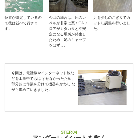
位置が決定しているの
今回の場合は、床のレ
足を少しのこぎりでカ
で後は並べて行きま
ベルが非常に悪くOAフ
ットし調整を行いまし
す。
ロアがカタカタと不安
た。
定になる場所が発生し
たため、足のキャップ
をはずし、
今回は、電話線やインターネット線な
どを工事中でもは ずせなかったため、
部分的に作業を分けて機器をかわし な
がら進めていきました。
STEP.04
アンダーレイシートを敷く