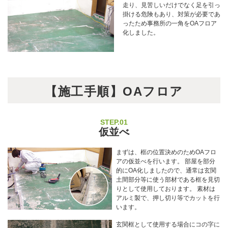
走り、見苦しいだけでなく足を引っ
掛ける危険もあり、対策が必要であ
ったため事務所の一角をOAフロア
化しました。
【施工手順】OAフロア
STEP.01
仮並べ
まずは、框の位置決めのためOAフロ
アの仮並べを行います。 部屋を部分
的にOA化しましたので、通常は玄関
土間部分等に使う部材である框を見切
りとして使用しております。 素材は
アルミ製で、押し切り等でカットを行
います。
玄関框として使用する場合にコの字に