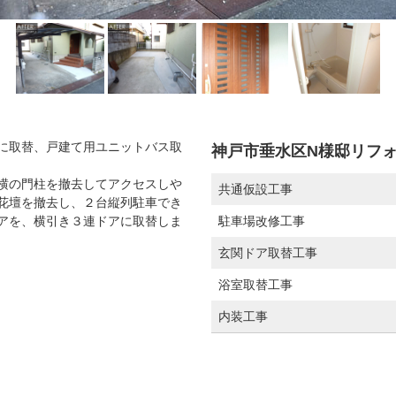
に取替、戸建て用ユニットバス取
神戸市垂水区N様邸リフ
横の門柱を撤去してアクセスしや
共通仮設工事
花壇を撤去し、２台縦列駐車でき
アを、横引き３連ドアに取替しま
駐車場改修工事
玄関ドア取替工事
浴室取替工事
内装工事