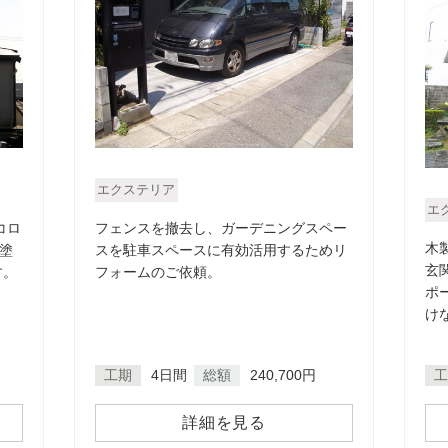
エクステリア
エ
コロ
フェンスを撤去し、ガーデニングスペー
木
塗
スを駐車スペースに有効活用するためリ
玄
す。
フォームのご依頼。
ポ
けな
工期
4日間
総額
240,700円
工
詳細を見る