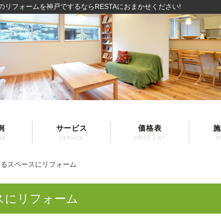
のリフォームを神戸でするならRESTAにおまかせください!
例
サービス
価格表
施
LE
SERVICE
PRICE LIST
R
あるスペースにリフォーム
スにリフォーム