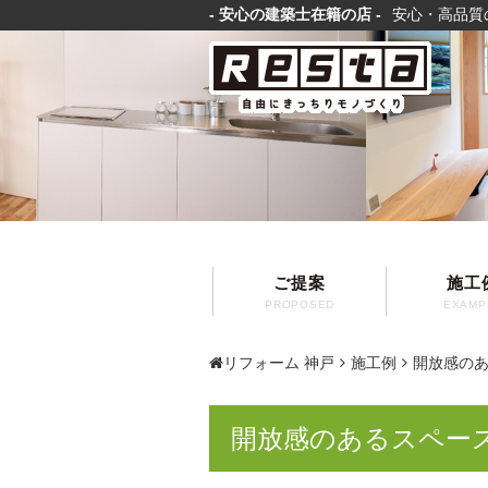
- 安心の建築士在籍の店 -
安心・高品質
ご提案
施工
PROPOSED
EXAMP
リフォーム 神戸
施工例
開放感の
開放感のあるスペー