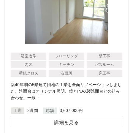
浴室改修
フローリング
壁工事
内装
キッチン
バスルーム
壁紙クロス
洗面所
床工事
築40年弱の5階建て団地の１階を全面リノベーションしまし
た。洗面台はオリジナル照明、鏡とINAX製洗面台との組み
合わせ。一般...
工期
3週間
総額
3,607,000円
詳細を見る